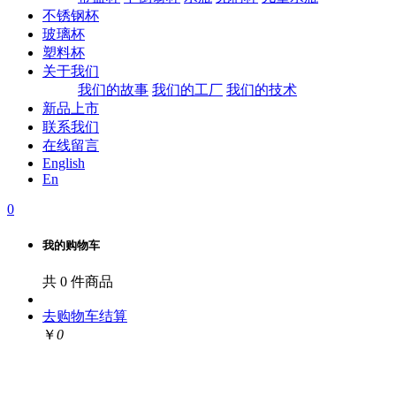
不锈钢杯
玻璃杯
塑料杯
关于我们
我们的故事
我们的工厂
我们的技术
新品上市
联系我们
在线留言
English
En
0
我的购物车
共
0
件商品
去购物车结算
￥
0