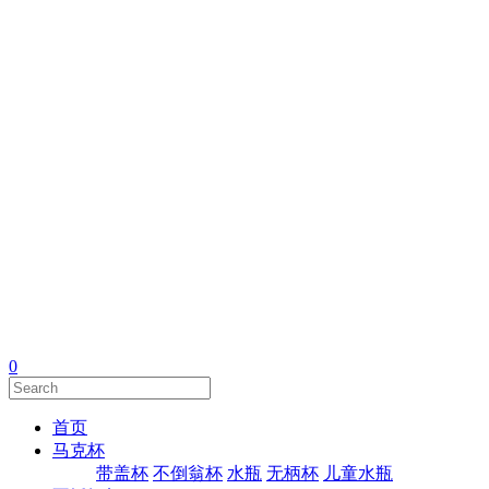
0
首页
马克杯
带盖杯
不倒翁杯
水瓶
无柄杯
儿童水瓶