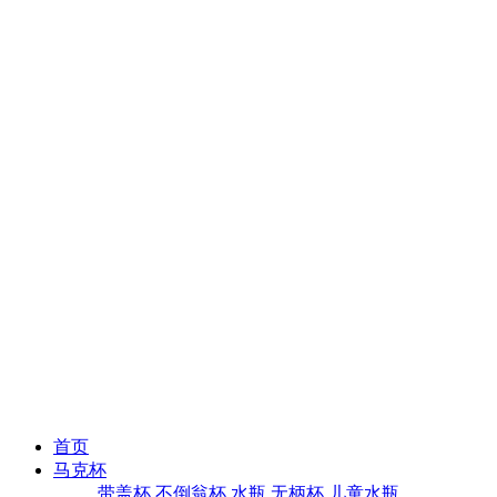
首页
马克杯
带盖杯
不倒翁杯
水瓶
无柄杯
儿童水瓶